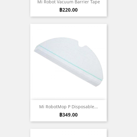
Mi Robot Vacuum Barrier Tape
ราคา
฿220.00
Mi RobotMop P Disposable...
ราคา
฿349.00