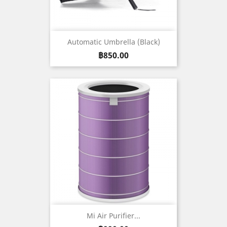
Automatic Umbrella (Black)
ราคา
฿850.00
Mi Air Purifier...