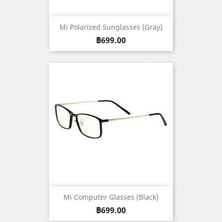
Mi Polarized Sunglasses (Gray)
ราคา
฿699.00
Mi Computer Glasses (Black)
ราคา
฿699.00