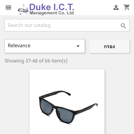
shopping_cart



Relevance

กรอง
Showing 37-48 of 66 item(s)