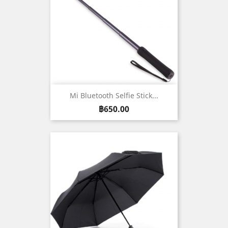
Mi Bluetooth Selfie Stick...
ราคา
฿650.00