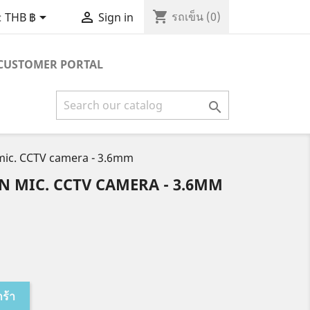
shopping_cart


รถเข็น
(0)
:
THB ฿
Sign in
CUSTOMER PORTAL

 mic. CCTV camera - 3.6mm
N MIC. CCTV CAMERA - 3.6MM
กร้า