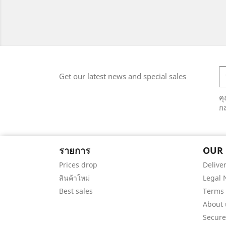
Get our latest news and special sales
ค
ก
รายการ
OUR
Prices drop
Delive
สินค้าใหม่
Legal 
Best sales
Terms 
About 
Secur