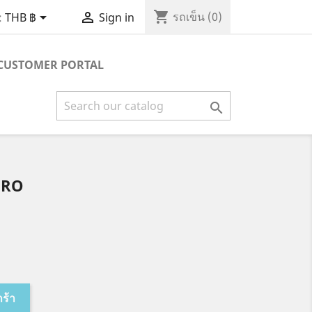
shopping_cart


รถเข็น
(0)
:
THB ฿
Sign in
CUSTOMER PORTAL

PRO
กร้า