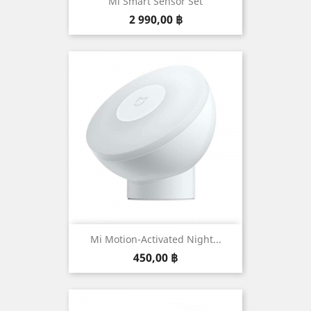
Mi Smart Sensor Set
Prix
2 990,00 ฿
Mi Motion-Activated Night...
Prix
450,00 ฿