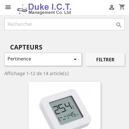
shopping_cart



CAPTEURS
Pertinence

FILTRER
Affichage 1-12 de 14 article(s)