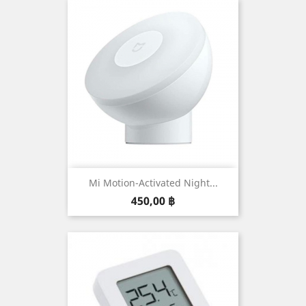
Mi Motion-Activated Night...
Prix
450,00 ฿