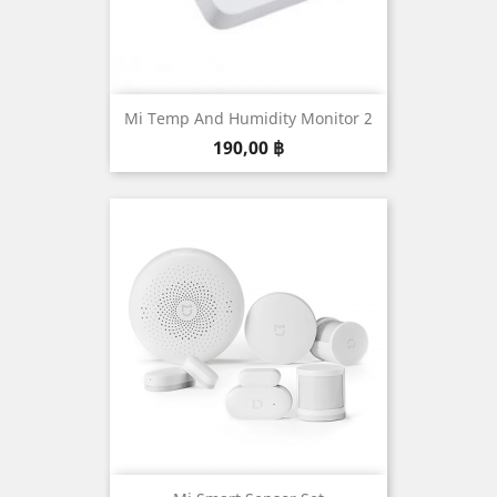
Mi Temp And Humidity Monitor 2
Prix
190,00 ฿