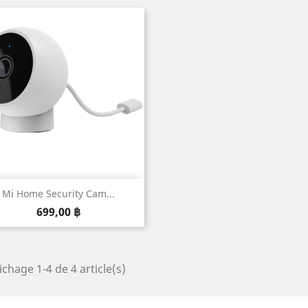
Aperçu rapide

Mi Home Security Cam...
Prix
699,00 ฿
ichage 1-4 de 4 article(s)