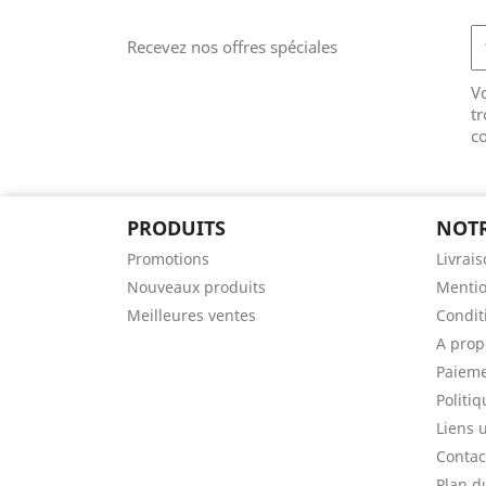
Recevez nos offres spéciales
V
tr
co
PRODUITS
NOTR
Promotions
Livrai
Nouveaux produits
Mentio
Meilleures ventes
Conditi
A prop
Paieme
Politiq
Liens u
Contac
Plan d