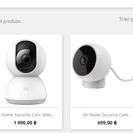
Trier 
 4 produits.
Aperçu rapide
Aperçu rapide


 Home Security Cam 360o...
Mi Home Security Cam...
Prix
Prix
1 090,00 ฿
699,00 ฿