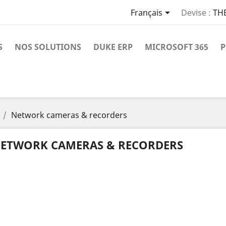

Français
Devise :
TH
S
NOS SOLUTIONS
DUKE ERP
MICROSOFT 365
P
Network cameras & recorders
ETWORK CAMERAS & RECORDERS