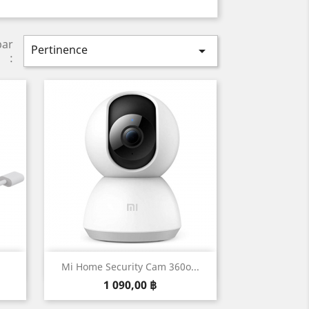
par
Pertinence

:
Aperçu rapide

Mi Home Security Cam 360o...
Prix
1 090,00 ฿