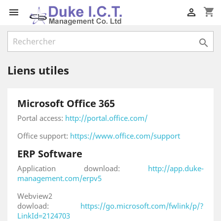
shopping_cart



Liens utiles
Microsoft Office 365
Portal access:
http://portal.office.com/
Office support:
https://www.office.com/support
ERP Software
Application download:
http://app.duke-
management.com/erpv5
Webview2
dowload:
https://go.microsoft.com/fwlink/p/?
LinkId=2124703