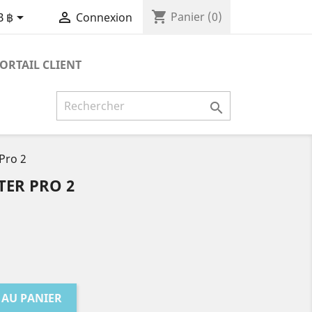
shopping_cart


Panier
(0)
B ฿
Connexion
ORTAIL CLIENT

 Pro 2
TER PRO 2
 AU PANIER