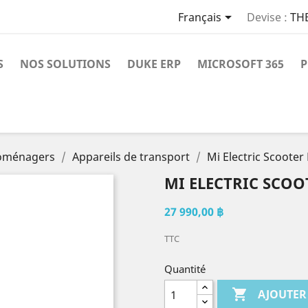

Français
Devise :
TH
S
NOS SOLUTIONS
DUKE ERP
MICROSOFT 365
P
roménagers
Appareils de transport
Mi Electric Scooter
MI ELECTRIC SCOO
27 990,00 ฿
TTC
Quantité

AJOUTER