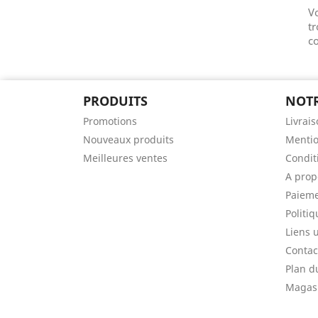
V
tr
co
PRODUITS
NOTR
Promotions
Livrai
Nouveaux produits
Mentio
Meilleures ventes
Conditi
A prop
Paieme
Politiq
Liens u
Contac
Plan d
Magas