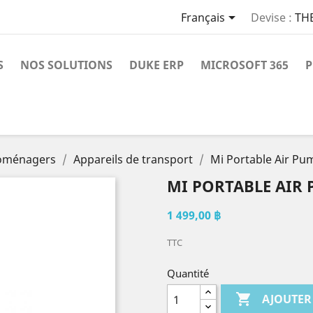

Français
Devise :
TH
S
NOS SOLUTIONS
DUKE ERP
MICROSOFT 365
P
roménagers
Appareils de transport
Mi Portable Air Pu
MI PORTABLE AIR
1 499,00 ฿
TTC
Quantité

AJOUTER