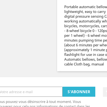
Portable automatic bellows
lightweight, easy to carry
digital pressure sensing C
working automatically whe
bicycles, motorcycles, car
- 8-wheel bicycle 0 - 120
per 1 wheel) - 6 wheel mot
minutes pumping time per 
(about 6 minutes per wheel
(approximately 1 minute p
flashlight for use in case 
Automatic bellows, bellow
cable Cloth bag, manual
ous pouvez vous désinscrire à tout moment. Vous
ouverez pour cela nos informations de contact dans les