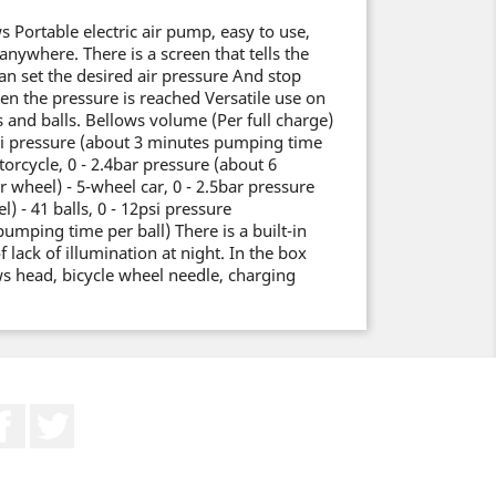
 Portable electric air pump, easy to use,
 anywhere. There is a screen that tells the
an set the desired air pressure And stop
n the pressure is reached Versatile use on
s and balls. Bellows volume (Per full charge)
psi pressure (about 3 minutes pumping time
orcycle, 0 - 2.4bar pressure (about 6
wheel) - 5-wheel car, 0 - 2.5bar pressure
) - 41 balls, 0 - 12psi pressure
umping time per ball) There is a built-in
of lack of illumination at night. In the box
s head, bicycle wheel needle, charging
Facebook
Twitter