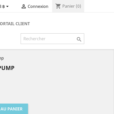
shopping_cart


Panier
(0)
B ฿
Connexion
ORTAIL CLIENT

mp
 PUMP
 AU PANIER