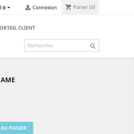
shopping_cart


Panier
(0)
B ฿
Connexion
ORTAIL CLIENT

NAME
 AU PANIER