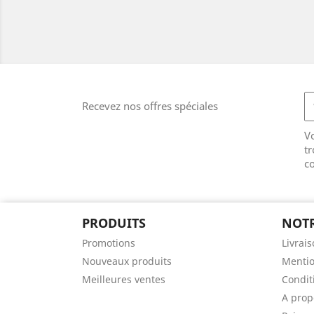
Recevez nos offres spéciales
V
tr
co
PRODUITS
NOTR
Promotions
Livrai
Nouveaux produits
Mentio
Meilleures ventes
Conditi
A prop