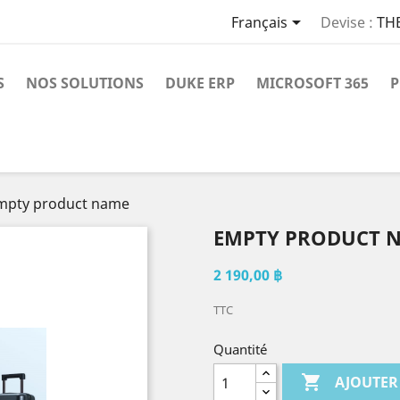

Français
Devise :
TH
S
NOS SOLUTIONS
DUKE ERP
MICROSOFT 365
P
mpty product name
EMPTY PRODUCT 
2 190,00 ฿
TTC
Quantité

AJOUTER